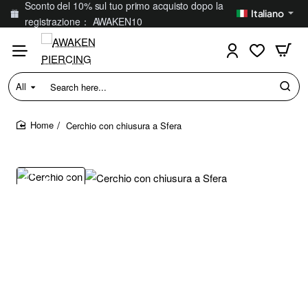
Sconto del 10% sul tuo primo acquisto dopo la
Italiano
registrazione： AWAKEN10
All
Search
here...
Cerchio con chiusura a Sfera
home