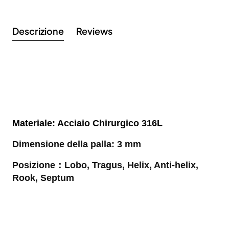
Descrizione
Reviews
Iscriviti alla nostra newsletter e ottieni uno
sconto del 10%
Rimani aggiornato sulle novità e sulle promozioni iscrivendoti
alla nostra newsletter.
Email
Send
address
Don't show again.
Materiale: Acciaio Chirurgico 316L
Dimensione della palla: 3 mm
Posizione：Lobo, Tragus, Helix, Anti-helix,
Rook, Septum