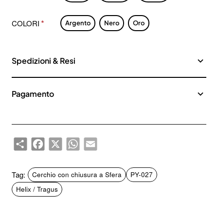
COLORI
Argento
Nero
Oro
Spedizioni & Resi
Pagamento
Share
Facebook
X
WhatsApp
Email
Tag:
Cerchio con chiusura a Sfera
PY-027
Helix / Tragus