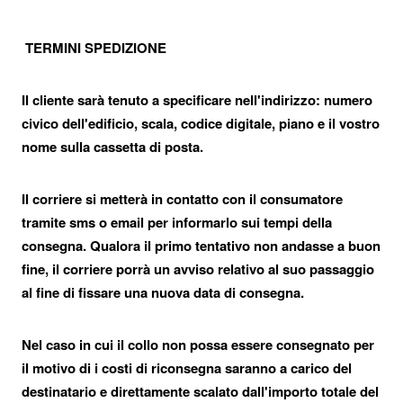
TERMINI SPEDIZIONE
Il cliente sarà tenuto a specificare nell'indirizzo: numero
civico dell'edificio, scala, codice digitale, piano e il vostro
nome sulla cassetta di posta.
Il corriere si metterà in contatto con il consumatore
tramite sms o email per informarlo sui tempi della
consegna. Qualora il primo tentativo non andasse a buon
fine, il corriere porrà un avviso relativo al suo passaggio
al fine di fissare una nuova data di consegna.
Iscriviti alla nostra newsletter e ottieni uno
sconto del 10%
Rimani aggiornato sulle novità e sulle promozioni iscrivendoti
Nel caso in cui il collo non possa essere consegnato per
alla nostra newsletter.
il motivo di i costi di riconsegna saranno a carico del
Email
Send
address
destinatario e direttamente scalato dall'importo totale del