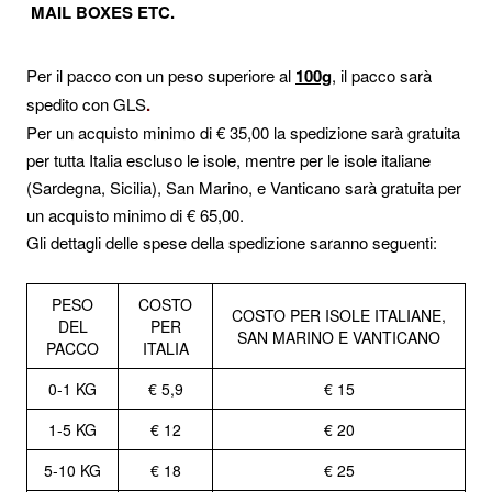
MAIL BOXES ETC.
Per il pacco con un peso superiore al
100g
, il pacco sarà
spedito con GLS
.
Per un acquisto minimo di € 35,00 la spedizione sarà gratuita
per tutta Italia escluso le isole, mentre per le isole italiane
(Sardegna, Sicilia), San Marino, e Vanticano sarà gratuita per
un acquisto minimo di € 65,00.
Gli dettagli delle spese della spedizione saranno seguenti:
PESO
COSTO
COSTO PER ISOLE ITALIANE,
DEL
PER
SAN MARINO E VANTICANO
PACCO
ITALIA
0-1 KG
€ 5,9
€ 15
1-5 KG
€ 12
€ 20
5-10 KG
€ 18
€ 25