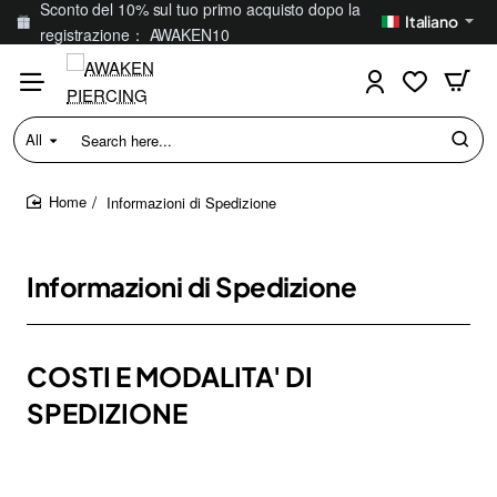
Sconto del 10% sul tuo primo acquisto dopo la
Italiano
registrazione： AWAKEN10
All
Search
here...
Informazioni di Spedizione
home
Informazioni di Spedizione
COSTI E MODALITA' DI
SPEDIZIONE