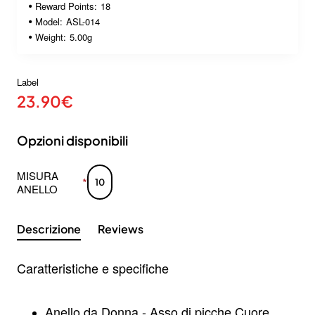
Reward Points:
18
Model:
ASL-014
Weight:
5.00g
Label
23.90€
Opzioni disponibili
MISURA
10
ANELLO
Descrizione
Reviews
Caratteristiche e specifiche
Anello da Donna - Asso di picche Cuore