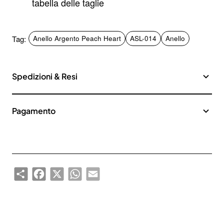
tabella delle taglie
Tag:
Anello Argento Peach Heart
ASL-014
Anello
Spedizioni & Resi
Iscriviti alla nostra newsletter e ottieni uno
Pagamento
sconto del 10%
Rimani aggiornato sulle novità e sulle promozioni iscrivendoti
alla nostra newsletter.
Email
Send
address
Share
Facebook
X
WhatsApp
Email
Don't show again.