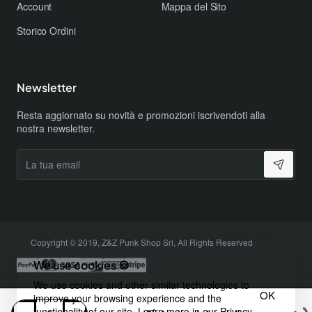
Account
Mappa del Sito
Storico Ordini
Newsletter
Resta aggiornato su novità e promozioni iscrivendoti alla
nostra newsletter.
La
tua
email
Copyright © 2019, Z&Z Punk Shop Srl, All Rights Reserved
We use cookies 🍪
We use cookies and other similar technologies to
OK
improve your browsing experience and the
functionality of our site. Learn more in our
Privacy