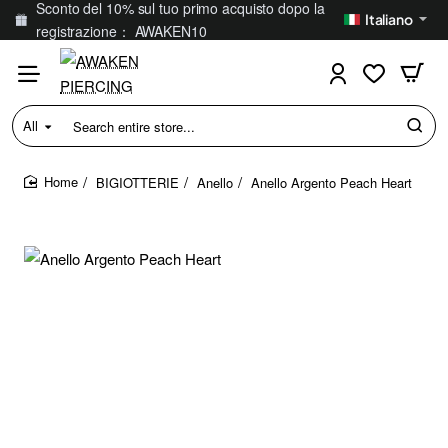
Sconto del 10% sul tuo primo acquisto dopo la
Italiano
registrazione： AWAKEN10
All
Search
entire
store...
BIGIOTTERIE
Anello
Anello Argento Peach Heart
home