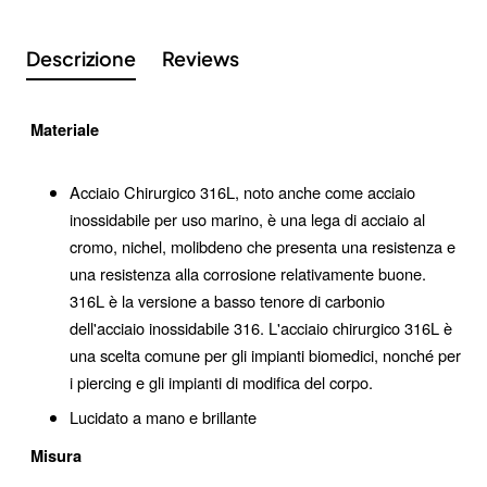
Descrizione
Reviews
Materiale
Acciaio Chirurgico 316L, noto anche come acciaio
inossidabile per uso marino, è una lega di acciaio al
cromo, nichel, molibdeno che presenta una resistenza e
una resistenza alla corrosione relativamente buone.
316L è la versione a basso tenore di carbonio
Iscriviti alla nostra newsletter e ottieni uno
dell'acciaio inossidabile 316. L'acciaio chirurgico 316L è
sconto del 10%
una scelta comune per gli impianti biomedici, nonché per
Rimani aggiornato sulle novità e sulle promozioni iscrivendoti
i piercing e gli impianti di modifica del corpo.
alla nostra newsletter.
Email
Lucidato a mano e brillante
Send
address
Misura
Don't show again.