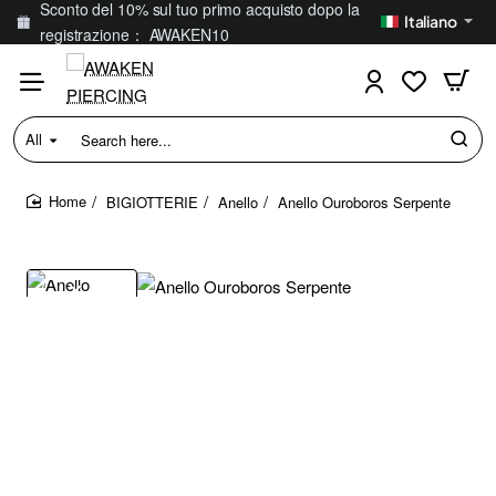
Sconto del 10% sul tuo primo acquisto dopo la
Italiano
registrazione： AWAKEN10
All
Search
here...
BIGIOTTERIE
Anello
Anello Ouroboros Serpente
home