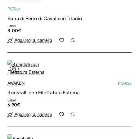
PGT-01
Barra di Ferro di Cavallo in Titanio
Label
3.00€
Aggiungi al carrello
AWAKEN
PG-036
3 cristalli con Filettatura Esterna
Iscriviti alla nostra newsletter e ottieni uno
Label
6.90€
sconto del 10%
Rimani aggiornato sulle novità e sulle promozioni iscrivendoti
Aggiungi al carrello
alla nostra newsletter.
Email
Send
address