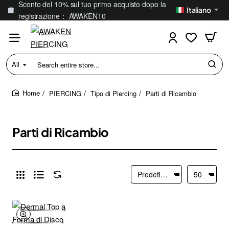
Sconto del 10% sul tuo primo acquisto dopo la
Italiano
registrazione： AWAKEN10
All
Search
entire
store...
PIERCING
Tipo di Piercing
Parti di Ricambio
home
Parti di Ricambio