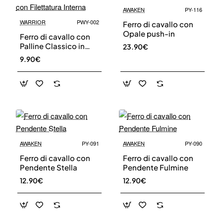
AWAKEN
PY-116
WARRIOR
PWY-002
Ferro di cavallo con
Opale push-in
Ferro di cavallo con
Palline Classico in
23.90€
Titanio con Filettatura
9.90€
Interna
AWAKEN
PY-091
AWAKEN
PY-090
Ferro di cavallo con
Ferro di cavallo con
Pendente Stella
Pendente Fulmine
12.90€
12.90€