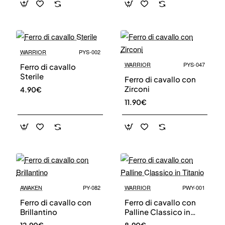
WARRIOR
PYS-002
WARRIOR
PYS-047
Ferro di cavallo
Sterile
Ferro di cavallo con
Zirconi
4.90€
11.90€
AWAKEN
PY-082
WARRIOR
PWY-001
Ferro di cavallo con
Ferro di cavallo con
Brillantino
Palline Classico in
Titanio