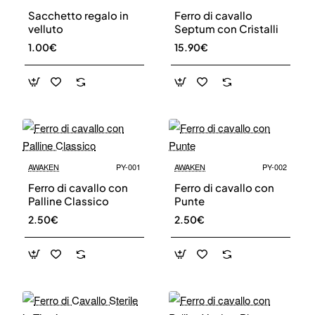
Sacchetto regalo in
Ferro di cavallo
velluto
Septum con Cristalli
1.00€
15.90€
🔥 Bestseller
AWAKEN
PY-001
AWAKEN
PY-002
Ferro di cavallo con
Ferro di cavallo con
Palline Classico
Punte
2.50€
2.50€