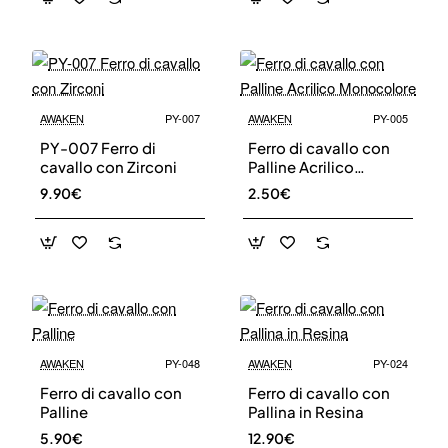
AWAKEN
PY-007
AWAKEN
PY-005
PY-007 Ferro di
Ferro di cavallo con
cavallo con Zirconi
Palline Acrilico
Monocolore
9.90€
2.50€
AWAKEN
PY-048
AWAKEN
PY-024
Ferro di cavallo con
Ferro di cavallo con
Palline
Pallina in Resina
5.90€
12.90€