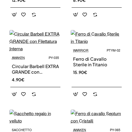
12.90€
8.90€
WARRIOR
PTYM-02
AWAKEN
PY-035
Ferro di Cavallo
Sterile in Titanio
Circular Barbell EXTRA
GRANDE con
15.90€
Filettatura Interna
4.90€
SACCHETTO
AWAKEN
PY-065