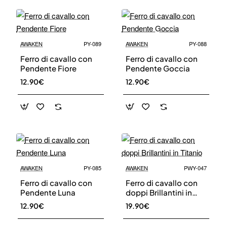
AWAKEN
PY-089
AWAKEN
PY-088
Ferro di cavallo con
Ferro di cavallo con
Pendente Fiore
Pendente Goccia
12.90€
12.90€
AWAKEN
PY-085
AWAKEN
PWY-047
Ferro di cavallo con
Ferro di cavallo con
Pendente Luna
doppi Brillantini in
Titanio
12.90€
19.90€