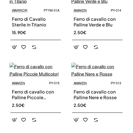
WARRIOR
PTYM-01A
AWAKEN
PY-014
Ferro di Cavallo
Ferro di cavallo con
Sterile in Titanio
Palline Verde e Blu
15.90€
2.50€
Iscriviti alla nostra newsletter e ottieni uno
sconto del 10%
Rimani aggiornato sulle novità e sulle promozioni iscrivendoti
alla nostra newsletter.
AWAKEN
PY-015
AWAKEN
PY-013
Email
Send
address
Ferro di cavallo con
Ferro di cavallo con
Palline Piccole
Palline Nere e Rosse
Don't show again.
Multicolori
2.50€
2.50€