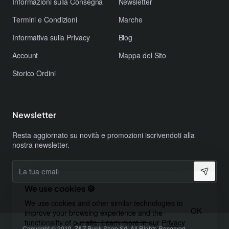
​Informazioni sulla Consegna
Newsletter
​Termini e Condizioni
Marche
​Informativa sulla Privacy
Blog
Account
Mappa del Sito
Storico Ordini
Newsletter
Resta aggiornato su novità e promozioni iscrivendoti alla
nostra newsletter.
La
tua
email
We use cookies 🍪
We use cookies and other similar technologies to
OK
improve your browsing experience and the
functionality of our site. Learn more in our
Privacy
Copyright © 2019, Z&Z Punk Shop Srl, All Rights Reserved