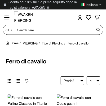
Sconto del 10% sul tuo primo acquisto dopo la
Italiano
registrazione： AWAKEN10
All
Search
here...
PIERCING
Tipo di Piercing
Ferro di cavallo
home
Ferro di cavallo