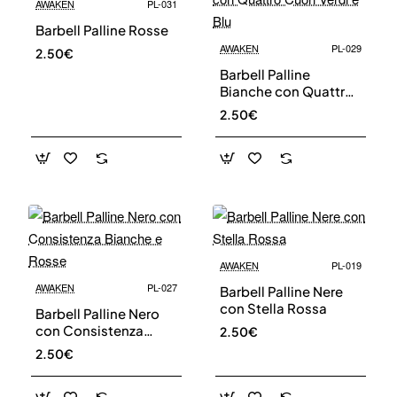
AWAKEN
PL-031
Barbell Palline Rosse
AWAKEN
PL-029
2.50€
Barbell Palline
Bianche con Quattro
Cuori Verdi e Blu
2.50€
AWAKEN
PL-019
AWAKEN
PL-027
Barbell Palline Nere
con Stella Rossa
Iscriviti alla nostra newsletter e ottieni uno
Barbell Palline Nero
sconto del 10%
con Consistenza
2.50€
Bianche e Rosse
Rimani aggiornato sulle novità e sulle promozioni iscrivendoti
2.50€
alla nostra newsletter.
Email
Send