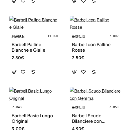
AWAKEN
PL-020
AWAKEN
PL-002
Barbell Palline
Barbell con Palline
Bianche e Gialle
Rosse
2.50€
2.50€
PL-046
AWAKEN
PL-059
Barbell Basic Lungo
Barbell Scudo
Original
Bilanciere con
Gemma
3.00€
4.90€