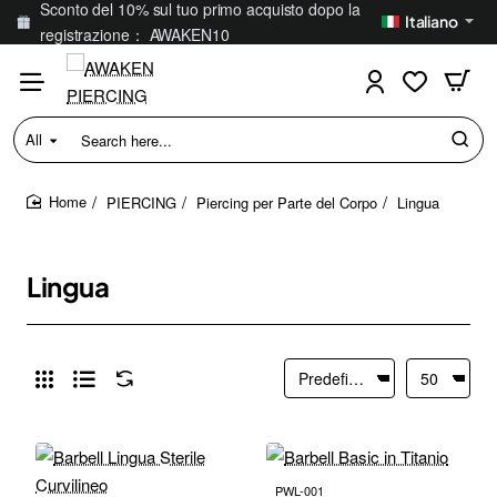
Sconto del 10% sul tuo primo acquisto dopo la
Italiano
registrazione： AWAKEN10
All
Search
here...
PIERCING
Piercing per Parte del Corpo
Lingua
home
Lingua
PWL-001