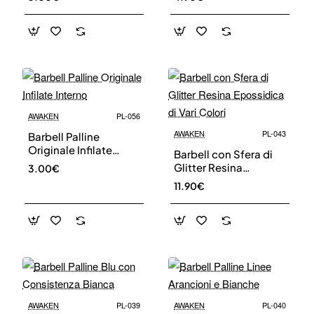
AWAKEN
PL-056
AWAKEN
PL-043
Barbell Palline
Originale Infilate
Barbell con Sfera di
Interno
Glitter Resina
3.00€
Epossidica di Vari
11.90€
Colori
AWAKEN
PL-039
AWAKEN
PL-040