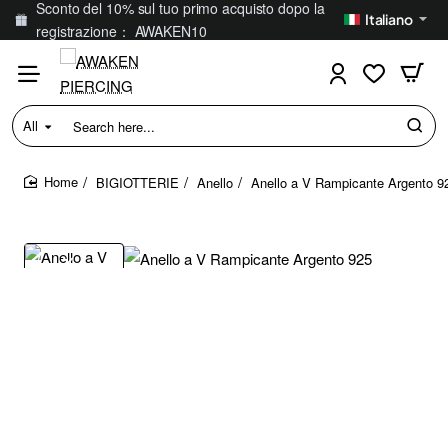
Sconto del 10% sul tuo primo acquisto dopo la
Italiano
registrazione： AWAKEN10
All
Search
here...
BIGIOTTERIE
Anello
Anello a V Rampicante Argento 9
home