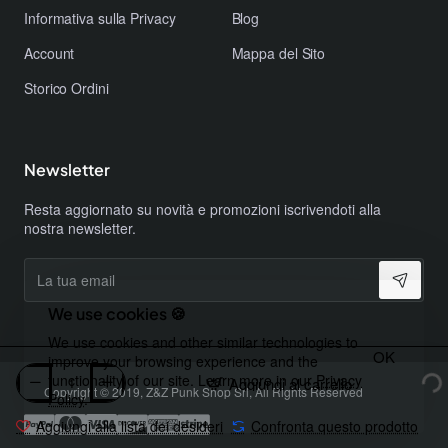
​Informativa sulla Privacy
Blog
Account
Mappa del Sito
Storico Ordini
Newsletter
Resta aggiornato su novità e promozioni iscrivendoti alla
nostra newsletter.
La
tua
email
We use cookies 🍪
We use cookies and other similar technologies to
OK
improve your browsing experience and the
functionality of our site. Learn more in our
Privacy
Aggiungi al carrello
Copyright © 2019, Z&Z Punk Shop Srl, All Rights Reserved
Policy
.
Aggiungi alla lista dei desideri
Confronta questo prodotto