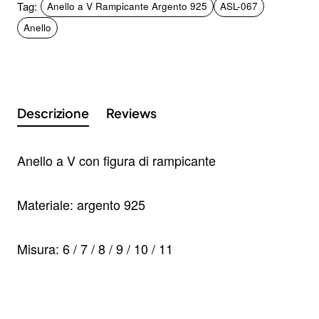
Tag:
Anello a V Rampicante Argento 925
ASL-067
Anello
Descrizione
Reviews
Iscriviti alla nostra newsletter e ottieni uno
sconto del 10%
Rimani aggiornato sulle novità e sulle promozioni iscrivendoti
Anello a V con figura di rampicante
alla nostra newsletter.
Email
Send
address
Materiale: argento 925
Don't show again.
Misura: 6 / 7 / 8 / 9 / 10 / 11