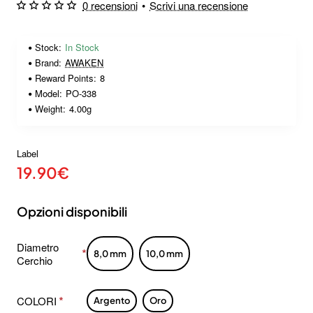
0 recensioni
•
Scrivi una recensione
Stock:
In Stock
Brand:
AWAKEN
Reward Points:
8
Model:
PO-338
Weight:
4.00g
Label
19.90€
Opzioni disponibili
Diametro
8,0 mm
10,0 mm
Cerchio
COLORI
Argento
Oro