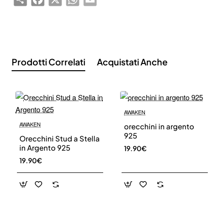
sconto del 10%
Rimani aggiornato sulle novità e sulle promozioni iscrivendoti
alla nostra newsletter.
Email
Send
address
Prodotti Correlati
Acquistati Anche
Don't show again.
AWAKEN
AWAKEN
orecchini in argento
925
Orecchini Stud a Stella
in Argento 925
19.90€
19.90€