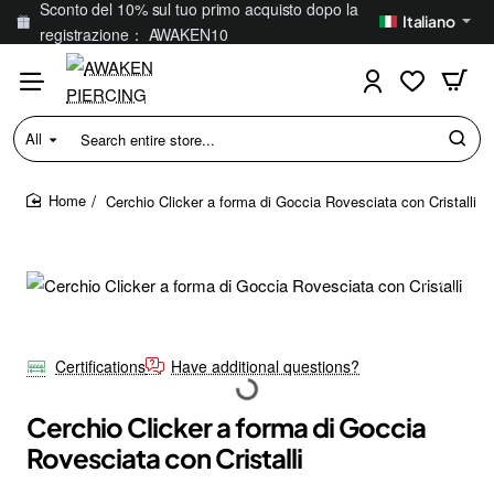
Sconto del 10% sul tuo primo acquisto dopo la
Italiano
registrazione： AWAKEN10
All
Search
entire
store...
Cerchio Clicker a forma di Goccia Rovesciata con Cristalli
home
Certifications
Have additional questions?
Cerchio Clicker a forma di Goccia
Rovesciata con Cristalli