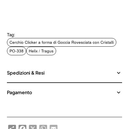
Tag:
Cerchio Clicker a forma di Goccia Rovesciata con Cristalli
PO-338
Helix / Tragus
Spedizioni & Resi
Pagamento
Iscriviti alla nostra newsletter e ottieni uno
Share
Facebook
X
WhatsApp
Email