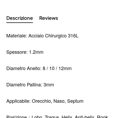
Descrizione
Reviews
Materiale: Acciaio Chirurgico 316L
Spessore: 1.2mm
Diametro Anello: 8 / 10 / 12mm
Iscriviti alla nostra newsletter e ottieni uno
sconto del 10%
Diametro Pallina: 3mm
Rimani aggiornato sulle novità e sulle promozioni iscrivendoti
alla nostra newsletter.
Applicabile: Orecchio, Naso, Septum
Email
Send
address
Don't show again.
Posizione：Lobo, Tragus, Helix, Anti-helix, Rook,