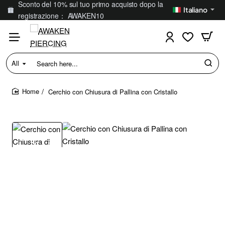
Sconto del 10% sul tuo primo acquisto dopo la
Italiano
registrazione： AWAKEN10
All
Search
here...
Cerchio con Chiusura di Pallina con Cristallo
home