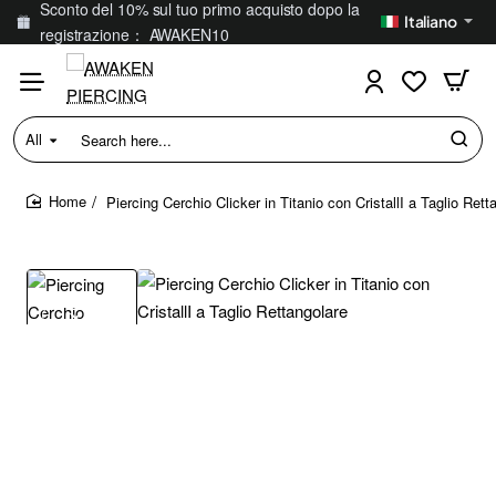
Sconto del 10% sul tuo primo acquisto dopo la
Italiano
registrazione： AWAKEN10
All
Search
here...
Piercing Cerchio Clicker in Titanio con CristallI a Taglio Rett
home