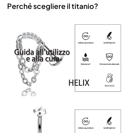
Perché scegliere il titanio?
Iscriviti alla nostra newsletter e ottieni uno
sconto del 10%
Rimani aggiornato sulle novità e sulle promozioni iscrivendoti
alla nostra newsletter.
Email
Send
address
Don't show again.