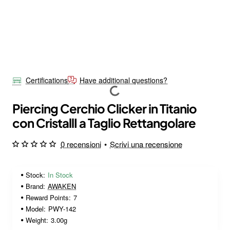
Certifications
Have additional questions?
Piercing Cerchio Clicker in Titanio
con CristallI a Taglio Rettangolare
0 recensioni
•
Scrivi una recensione
Stock:
In Stock
Brand:
AWAKEN
Reward Points:
7
Model:
PWY-142
Weight:
3.00g