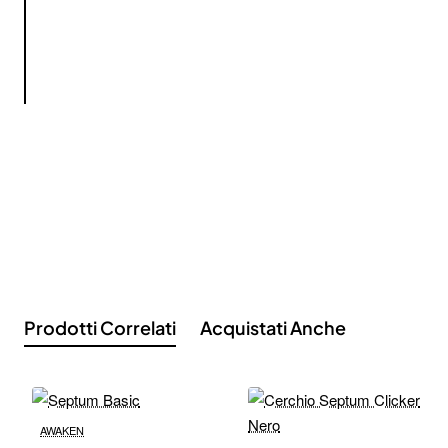
i
c
k
e
r
Prodotti Correlati
Acquistati Anche
AWAKEN