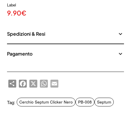
Label
9.90€
Spedizioni & Resi
Pagamento
Share
Facebook
X
WhatsApp
Email
Tag:
Cerchio Septum Clicker Nero
PB-008
Septum