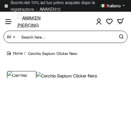
Sconto del 10% sul tuo primo acquisto dopo la
Italiano
registrazione： AWAKEN10
All
Search
here...
Cerchio Septum Clicker Nero
home