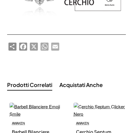
address
Don't show again.
Share
Facebook
X
WhatsApp
Email
Prodotti Correlati
Acquistati Anche
AWAKEN
AWAKEN
Barbell Bilanciere
Cerchio Septum