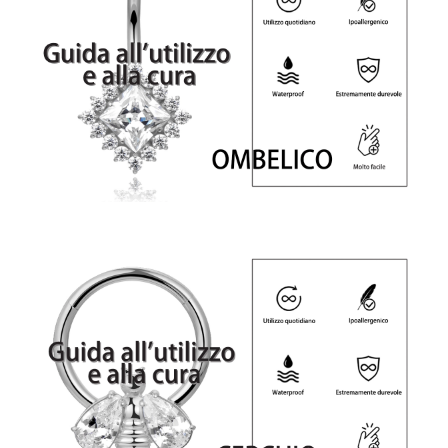
Iscriviti alla nostra newsletter e ottieni uno
sconto del 10%
Rimani aggiornato sulle novità e sulle promozioni iscrivendoti
alla nostra newsletter.
Email
Send