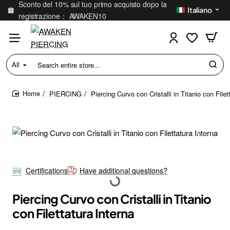
Sconto del 10% sul tuo primo acquisto dopo la
Italiano
registrazione： AWAKEN10
All
Search
entire
store...
PIERCING
Piercing Curvo con Cristalli in Titanio con Filet
home
Certifications
Have additional questions?
Piercing Curvo con Cristalli in Titanio
con Filettatura Interna