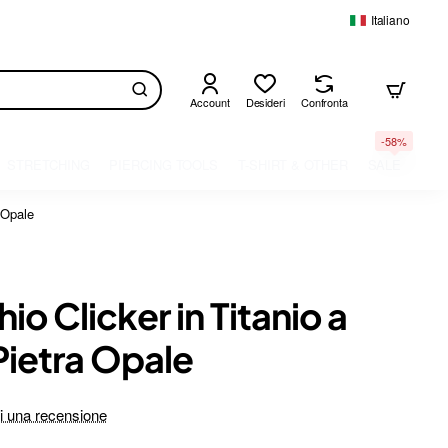
Italiano
Account
Desideri
Confronta
-58%
STRETCHING
PIERCING TOOLS
T-SHIRT & OTHER
SALE
 Opale
io Clicker in Titanio a
Pietra Opale
i una recensione