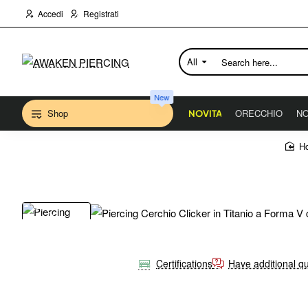
Accedi
Registrati
All
Search
here...
New
Shop
ORECCHIO
NO
NOVITA
Certifications
Have additional q