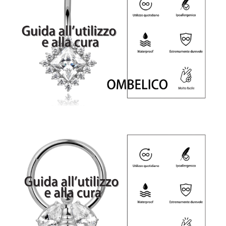
Iscriviti alla nostra newsletter e ottieni uno
sconto del 10%
Rimani aggiornato sulle novità e sulle promozioni iscrivendoti
alla nostra newsletter.
Email
Send
address
Don't show again.