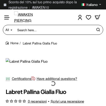
Sconto del 10% sul tuo primo acquisto dopo la
Italiano
registrazione： AWAKEN10
All
Search
here...
Labret Pallina Gialla Fluo
home
Certifications
Have additional questions?
Labret Pallina Gialla Fluo
0 recensioni
•
Scrivi una recensione