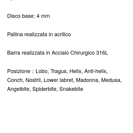
Disco base: 4 mm
Pallina realizzata in acrilico
Barra realizzata in
Acciaio Chirurgico 316L
Posizione：Lobo, Tragus, Helix, Anti-helix,
Conch, Nostril, Lower labret, Madonna, Medusa,
Angelbite, Spiderbite, Snakebite
Iscriviti alla nostra newsletter e ottieni uno
sconto del 10%
Rimani aggiornato sulle novità e sulle promozioni iscrivendoti
alla nostra newsletter.
Email
Send
address