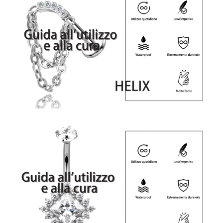
Iscriviti alla nostra newsletter e ottieni uno
sconto del 10%
Rimani aggiornato sulle novità e sulle promozioni iscrivendoti
alla nostra newsletter.
Email
Send
address
Don't show again.