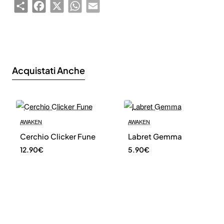
Share
Facebook
X
WhatsApp
Email
Acquistati Anche
🔥 Bestseller
AWAKEN
AWAKEN
Cerchio Clicker Fune
Labret Gemma
12.90€
5.90€