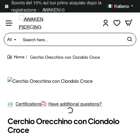
Sconto del 10% sul tuo primo acquisto dopo la
Italiano
registrazione： AWAKEN10
All
Search
here...
Cerchio Orecchino con Ciondolo Croce
home
Certifications
Have additional questions?
Cerchio Orecchino con Ciondolo
Croce