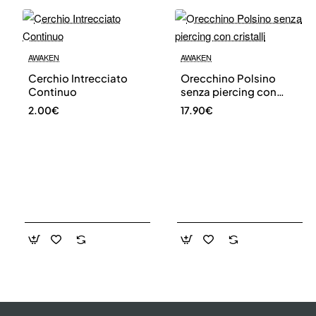
address
Don't show again.
AWAKEN
AWAKEN
Cerchio Intrecciato
Orecchino Polsino
Continuo
senza piercing con
cristalli
2.00€
17.90€