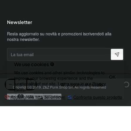
Newsletter
Resta aggiornato su novità e promozioni iscrivendoti alla
nostra newsletter.
La
tua
email
We use cookies 🍪
We use cookies and other similar technologies to
OK
improve your browsing experience and the
functionality of our site. Learn more in our
Privacy
Aggiungi al carrello
Copyright © 2019, Z&Z Punk Shop Srl, All Rights Reserved
Policy
.
Aggiungi alla lista dei desideri
Confronta questo prodotto