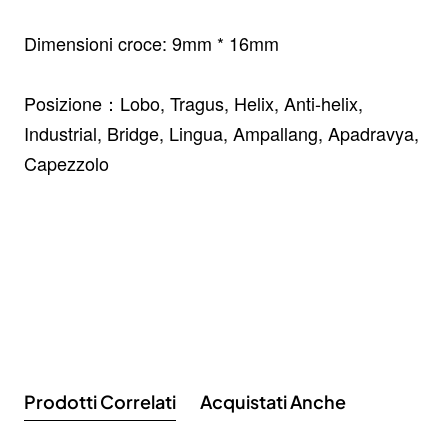
Dimensioni croce: 9mm * 16mm
Posizione：Lobo, Tragus, Helix, Anti-helix,
Industrial, Bridge, Lingua, Ampallang, Apadravya,
Capezzolo
Iscriviti alla nostra newsletter e ottieni uno
sconto del 10%
Rimani aggiornato sulle novità e sulle promozioni iscrivendoti
Prodotti Correlati
Acquistati Anche
alla nostra newsletter.
Email
Send