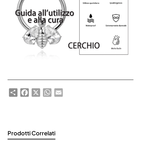
sconto del 10%
Rimani aggiornato sulle novità e sulle promozioni iscrivendoti
alla nostra newsletter.
Email
Send
address
Don't show again.
Share
Facebook
X
WhatsApp
Email
Prodotti Correlati