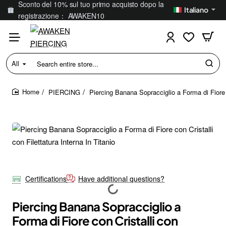
Sconto del 10% sul tuo primo acquisto dopo la
Italiano
registrazione： AWAKEN10
All
Search
entire
store...
PIERCING
Piercing Banana Sopracciglio a Forma di Fiore co
home
Certifications
Have additional questions?
Piercing Banana Sopracciglio a
Forma di Fiore con Cristalli con